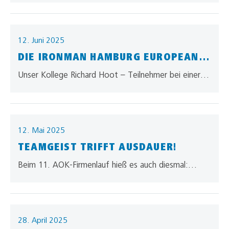
Leistungen, unsere Werte – und das, was…
12. Juni 2025
DIE IRONMAN HAMBURG EUROPEAN
CHAMPIONSHIP!
Unser Kollege Richard Hoot – Teilnehmer bei einer
der härtesten Ausdauersportarten der Welt
Ausdauer, Disziplin und mentale Stärke Unser
Kollege…
12. Mai 2025
TEAMGEIST TRIFFT AUSDAUER!
Beim 11. AOK-Firmenlauf hieß es auch diesmal:
„allgaier Let‘s Go!“Mit 38 motivierten Läuferinnen
und Läufern waren wir am Start –…
28. April 2025