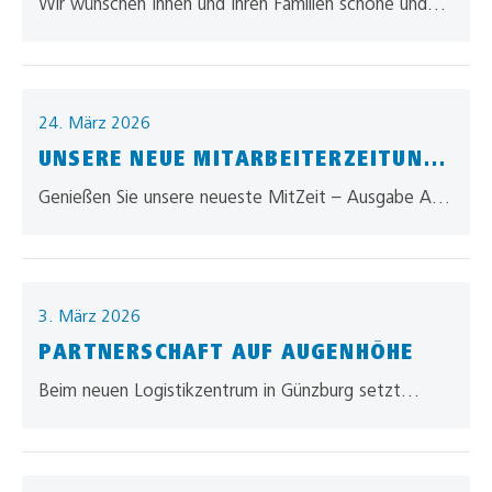
Wir wünschen Ihnen und Ihren Familien schöne und
erholsame Osterfeiertage! Möge die Zeit voller
Freude und gemeinsamer Momente sein. Ein…
24. März 2026
UNSERE NEUE MITARBEITERZEITUNG
IST DA!
Genießen Sie unsere neueste MitZeit – Ausgabe April
2026 und erleben Sie darin unser allgaier – 360°
Vielfalt in Logistik!
3. März 2026
PARTNERSCHAFT AUF AUGENHÖHE
Beim neuen Logistikzentrum in Günzburg setzt
allgaier auf eine 360°-Strategie mit Toyota Material
Handling: Flurförderzeuge, Regalsysteme,
Flottenmanagement und Finanzierung kommen…