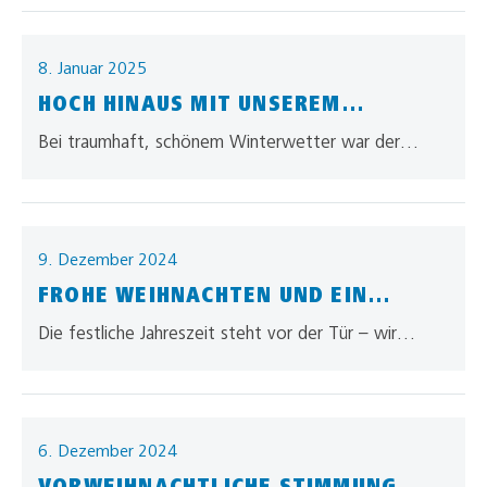
beeindruckende Trocknungsanlage abgebaut, um
Platz für neue Produktionsanlagen…
8. Januar 2025
HOCH HINAUS MIT UNSEREM
HEISSLUFTBALLON!
Bei traumhaft, schönem Winterwetter war der
allgaier-Ballon in unserer wunderschönen Region
unterwegs. Genießen Sie die tollen Bilder. Allgaier –
Vielfalt…
9. Dezember 2024
FROHE WEIHNACHTEN UND EIN
GESUNDES NEUES JAHR
Die festliche Jahreszeit steht vor der Tür – wir
wünschen Ihnen und Ihren Familien eine besinnliche
Adventszeit, frohe Weihnachten und…
6. Dezember 2024
VORWEIHNACHTLICHE STIMMUNG…