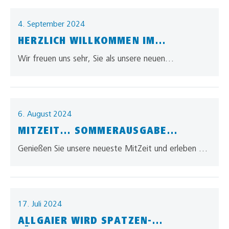
4. September 2024
HERZLICH WILLKOMMEN IM
ALLGAIER-TEAM!
Wir freuen uns sehr, Sie als unsere neuen
Auszubildenden im Unternehmen zu begrüßen! Sie
haben einen spannenden Weg, mit vielen…
6. August 2024
MITZEIT… SOMMERAUSGABE
UNSERER MITARBEITERZEITUNG
Genießen Sie unsere neueste MitZeit und erleben Sie
darin unser allgaier – 360° Vielfalt in Logistik!
17. Juli 2024
ALLGAIER WIRD SPATZEN-