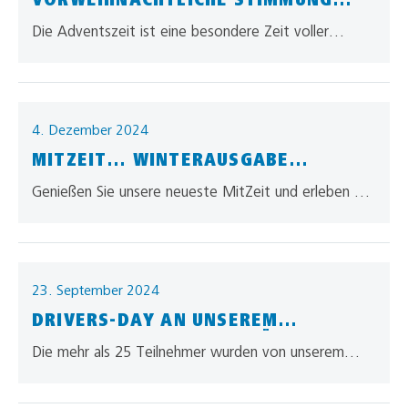
Die Adventszeit ist eine besondere Zeit voller
besinnlicher Momente und der Vorfreude auf
Weihnachten. Wir wünschen einen tollen Nikolaustag
und…
4. Dezember 2024
MITZEIT… WINTERAUSGABE
UNSERER MITARBEITERZEITUNG
Genießen Sie unsere neueste MitZeit und erleben Sie
darin unser allgaier – 360° Vielfalt in Logistik!
23. September 2024
DRIVERS-DAY AN UNSEREM
LOGISTIKSTANDORT IN GÜNZBURG
Die mehr als 25 Teilnehmer wurden von unserem
Team und dem Team von Daimler Truck herzlich
empfangen. Die Inhalte der…