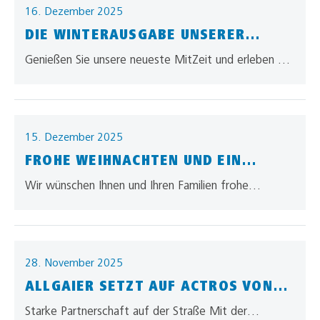
16. Dezember 2025
DIE WINTERAUSGABE UNSERER
NEUEN MITZEIT IST DA
Genießen Sie unsere neueste MitZeit und erleben Sie
darin unser allgaier – 360° Vielfalt in Logistik!
15. Dezember 2025
FROHE WEIHNACHTEN UND EIN
GESUNDES NEUES JAHR
Wir wünschen Ihnen und Ihren Familien frohe
Weihnachten, erholsame Feiertage und einen guten
Start ins neue Jahr! Danke für ein…
28. November 2025
ALLGAIER SETZT AUF ACTROS VON
DAIMLER TRUCK
Starke Partnerschaft auf der Straße Mit der