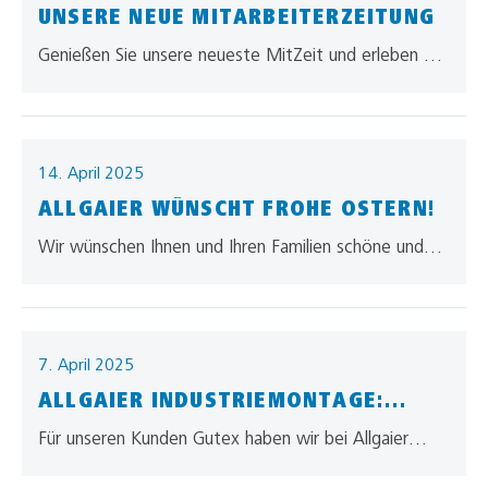
UNSERE NEUE MITARBEITERZEITUNG
Genießen Sie unsere neueste MitZeit und erleben Sie
darin unser allgaier – 360° Vielfalt in Logistik!
14. April 2025
ALLGAIER WÜNSCHT FROHE OSTERN!
Wir wünschen Ihnen und Ihren Familien schöne und
erholsame Osterfeiertage! Möge die Zeit voller
Freude und gemeinsamer Momente sein. Ein…
7. April 2025
ALLGAIER INDUSTRIEMONTAGE:
ERFOLGREICHE
Für unseren Kunden Gutex haben wir bei Allgaier
FLÄCHENFREISPIELUNG BEI KUNDE
Industriemontage in Waldshut-Tiengen eine
SCHWARZWALD