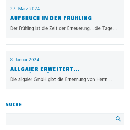
funktioniert ähnlich…
27. März 2024
AUFBRUCH IN DEN FRÜHLING
Der Frühling ist die Zeit der Erneuerung…die Tage
werden länger, die Temperaturen steigen…
perfektes Timing für die Neugestaltung unseres
Firmengeländes… der…
8. Januar 2024
ALLGAIER ERWEITERT
GESCHÄFTSFÜHRUNG
Die allgaier GmbH gibt die Ernennung von Herrn
Donat Ruess als weiteren Geschäftsführer
bekanntDonat Ruess wird an der Seite von…
SUCHE