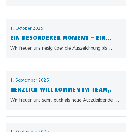
Erweiterung unseres Fuhrparks um 11 neue Actros-
Zugmaschinen setzen wir auf moderne Technik,
mehr…
1. Oktober 2025
EIN BESONDERER MOMENT – EIN
BESONDERER DANK!
Wir freuen uns riesig über die Auszeichnung als
*Supplier Of The Year 2024* von unserem
langjährigen Kunden centrotherm.Der *Supplier
Award*…
1. September 2025
HERZLICH WILLKOMMEN IM TEAM,
LIEBE AZUBIS!
Wir freuen uns sehr, euch als neue Auszubildende bei
allgaier begrüßen zu dürfen!Vor euch liegt eine
spannende Zeit voller neuer…
1. September 2025