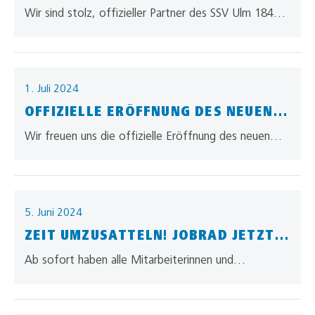
FÜHRUNGSSPIELER
Wir sind stolz, offizieller Partner des SSV Ulm 1846
Fussball zu sein. Pressemeldung Lesen Sie dazu die
Pressemitteilung auf der…
1. Juli 2024
OFFIZIELLE ERÖFFNUNG DES NEUEN
LOGISTIKSTANDORTES – ALLGAIER
Wir freuen uns die offizielle Eröffnung des neuen
360° – VIELFALT IN LOGISTIK
Logistikstandortes in Günzburg, mit den
Ankerkunden Daimler Truck AG und Wanzl
bekanntzugeben….
5. Juni 2024
ZEIT UMZUSATTELN! JOBRAD JETZT
AUCH BEI UNS!
Ab sofort haben alle Mitarbeiterinnen und
Mitarbeiter die Möglichkeit ein Jobrad zu nutzen!
Diensträder leasen mit dem Bikeleasing-Service