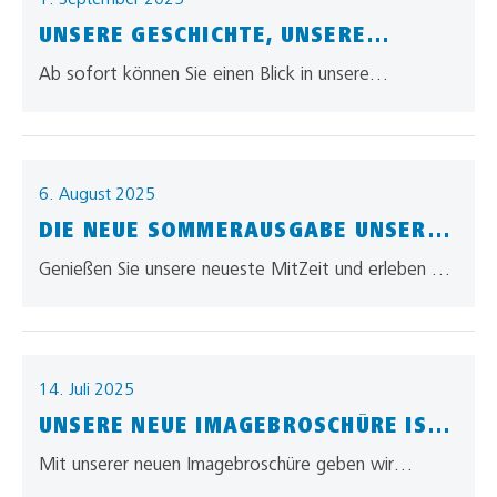
UNSERE GESCHICHTE, UNSERE
MEILENSTEINE, UNSER WEG
Ab sofort können Sie einen Blick in unsere
Unternehmensgeschichte werfen – direkt hier auf
unserer Webseite. Viel Spaß beim Entdecken…
6. August 2025
DIE NEUE SOMMERAUSGABE UNSERER
MITARBEITERZEITUNG
Genießen Sie unsere neueste MitZeit und erleben Sie
darin unser allgaier – 360° Vielfalt in Logistik!
14. Juli 2025
UNSERE NEUE IMAGEBROSCHÜRE IST
DA!
Mit unserer neuen Imagebroschüre geben wir
Einblicke in die Vielfalt von allgaier, unsere