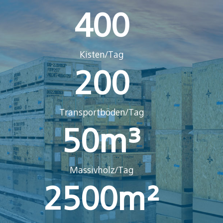
400
Kisten/Tag
200
Transportböden/Tag
50
m³
Massivholz/Tag
2500
m²