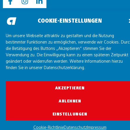
COOKIE-EINSTELLUNGEN
Um unsere Webseite attraktiv zu gestalten und die Nutzung
bestimmter Funktionen zu ermöglichen, verwende wir Cookies. Dur
die Betätigung des Buttons „Akzeptieren“ stimmen Sie der
Verwendung zu. Die Einwilligung kann zu einem späteren Zeitpunkt
geändert oder widerrufen werden. Weitere Informationen hierzu
finden Sie in unserer Datenschutzerklärung.
AKZEPTIEREN
ABLEHNEN
EINSTELLUNGEN
Cookie-Richtlinie
Datenschutz
Impressum