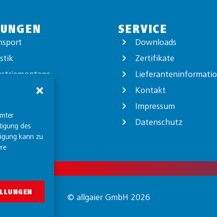
TUNGEN
SERVICE
nsport
Downloads
stik
Zertifikate
ustriemontage
Lieferanteninformati
ortverpackung
Kontakt
logistik
Impressum
mmter
Datenschutz
tigung des
ligung kann zu
re
ELLUNGEN
© allgaier GmbH 2026