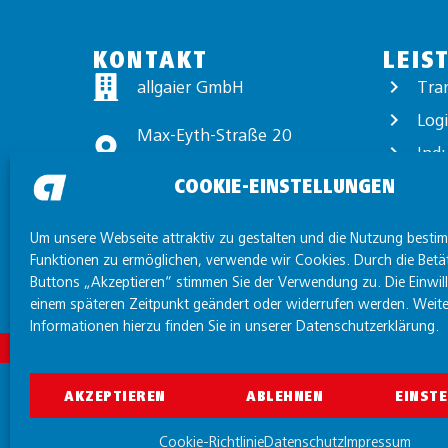
KONTAKT
LEIS
allgaier GmbH
Tra
Logi
Max-Eyth-Straße 20
Ind
89231 Neu-Ulm
COOKIE-EINSTELLUNGEN
Exp
+49 731 97440-0
Wert
Um unsere Webseite attraktiv zu gestalten und die Nutzung besti
info@allgaier.com
Funktionen zu ermöglichen, verwende wir Cookies. Durch die Betä
Buttons „Akzeptieren“ stimmen Sie der Verwendung zu. Die Einwil
einem späteren Zeitpunkt geändert oder widerrufen werden. Weite
Informationen hierzu finden Sie in unserer Datenschutzerklärung.
AKZEPTIEREN
ABLEHNEN
EINST
Cookie-Richtlinie
Datenschutz
Impressum