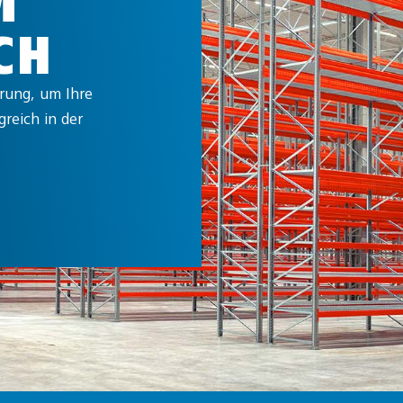
M
CH
hrung, um Ihre
reich in der