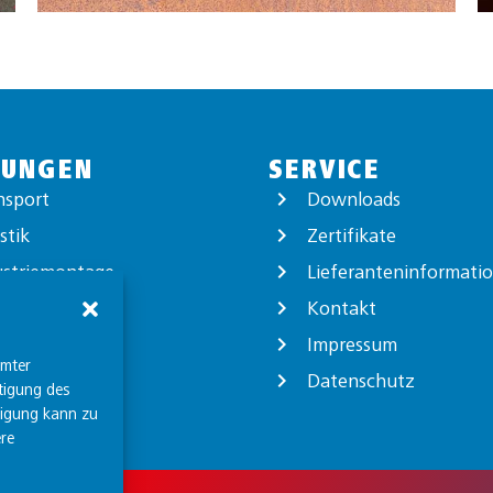
TUNGEN
SERVICE
nsport
Downloads
stik
Zertifikate
ustriemontage
Lieferanteninformati
ortverpackung
Kontakt
logistik
Impressum
mmter
Datenschutz
tigung des
ligung kann zu
re