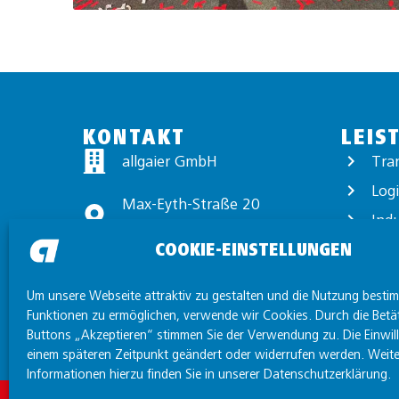
KONTAKT
LEIS
allgaier GmbH
Tra
Logi
Max-Eyth-Straße 20
Ind
89231 Neu-Ulm
COOKIE-EINSTELLUNGEN
Exp
+49 731 97440-0
Wert
Um unsere Webseite attraktiv zu gestalten und die Nutzung besti
info@allgaier.com
Funktionen zu ermöglichen, verwende wir Cookies. Durch die Betä
Buttons „Akzeptieren“ stimmen Sie der Verwendung zu. Die Einwil
einem späteren Zeitpunkt geändert oder widerrufen werden. Weite
Informationen hierzu finden Sie in unserer Datenschutzerklärung.