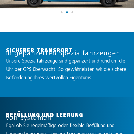
SICHERER TRANSPORT
in gepanzerten Spezialfahrzeugen
Unsere Spezialfahrzeuge sind gepanzert und rund um die
Uhr per GPS überwacht. So gewährleisten wir die sichere
Beförderung Ihres wertvollen Eigentums.
BEFÜLLUNG UND LEERUNG
von Systemen
Egal ob Sie regelmäßige oder flexible Befüllung und
Leerung benötigen – unsere Lösungen passen sich Ihren