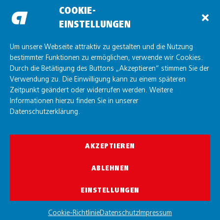
Standort Günzburg
COOKIE-
EINSTELLUNGEN
Standort Unterelchingen
Standort Friedrichshafen
Um unsere Webseite attraktiv zu gestalten und die Nutzung
bestimmter Funktionen zu ermöglichen, verwende wir Cookies.
Durch die Betätigung des Buttons „Akzeptieren“ stimmen Sie der
Verwendung zu. Die Einwilligung kann zu einem späteren
Zeitpunkt geändert oder widerrufen werden. Weitere
Informationen hierzu finden Sie in unserer
Datenschutzerklärung.
AKZEPTIEREN
© allgaier GmbH 2026
ABLEHNEN
EINSTELLUNGEN
Cookie-Richtlinie
Datenschutz
Impressum