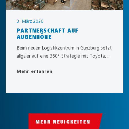
3. März 2026
PARTNERSCHAFT AUF
AUGENHÖHE
Beim neuen Logistikzentrum in Günzburg setzt
allgaier auf eine 360°-Strategie mit Toyota
Material Handling: Flurförderzeuge,
Mehr erfahren
Regalsysteme, Flottenmanagement und
Finanzierung kommen…
MEHR NEUIGKEITEN