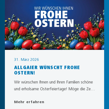
31. März 2026
ALLGAIER WÜNSCHT FROHE
OSTERN!
Wir wünschen Ihnen und Ihren Familien schöne
und erholsame Osterfeiertage! Möge die Zeit
voller Freude und gemeinsamer Momente sein.
Mehr erfahren
Ein…