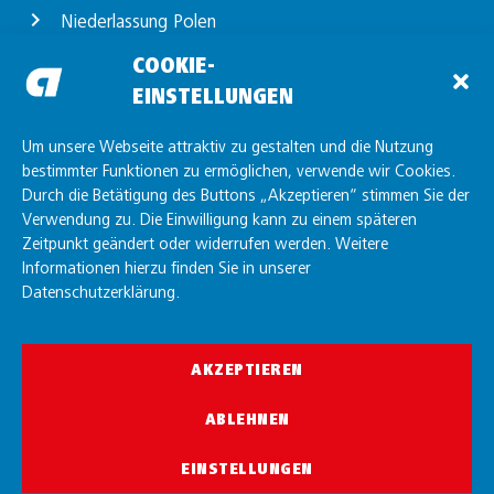
Niederlassung Polen
Standort Günzburg
COOKIE-
EINSTELLUNGEN
Standort Unterelchingen
Standort Friedrichshafen
Um unsere Webseite attraktiv zu gestalten und die Nutzung
bestimmter Funktionen zu ermöglichen, verwende wir Cookies.
Durch die Betätigung des Buttons „Akzeptieren“ stimmen Sie der
Verwendung zu. Die Einwilligung kann zu einem späteren
Zeitpunkt geändert oder widerrufen werden. Weitere
Informationen hierzu finden Sie in unserer
Datenschutzerklärung.
AKZEPTIEREN
© allgaier GmbH 2026
ABLEHNEN
EINSTELLUNGEN