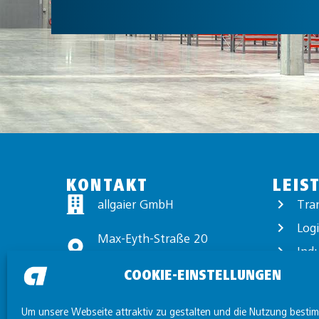
KONTAKT
LEIS
allgaier GmbH
Tra
Logi
Max-Eyth-Straße 20
Ind
89231 Neu-Ulm
COOKIE-EINSTELLUNGEN
Exp
+49 731 97440-0
Wert
Um unsere Webseite attraktiv zu gestalten und die Nutzung besti