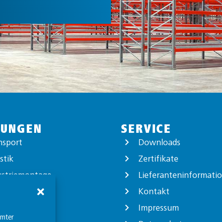
TUNGEN
SERVICE
nsport
Downloads
stik
Zertifikate
ustriemontage
Lieferanteninformati
ortverpackung
Kontakt
logistik
Impressum
mmter