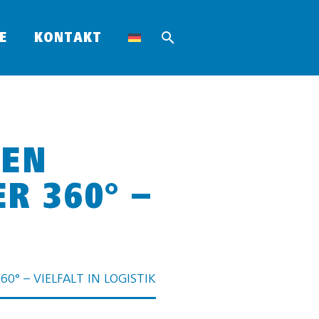
E
KONTAKT
UEN
R 360° –
0° – VIELFALT IN LOGISTIK