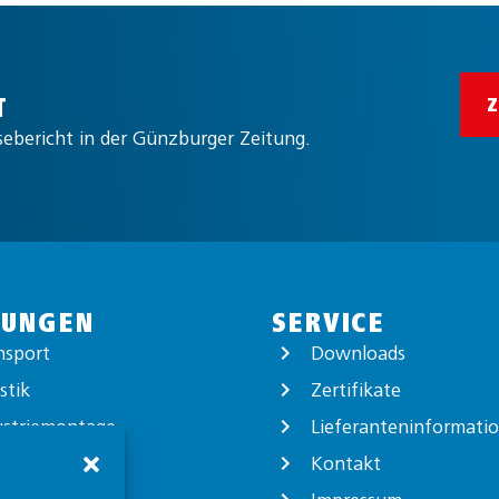
T
sebericht in der Günzburger Zeitung.
TUNGEN
SERVICE
nsport
Downloads
stik
Zertifikate
ustriemontage
Lieferanteninformati
ortverpackung
Kontakt