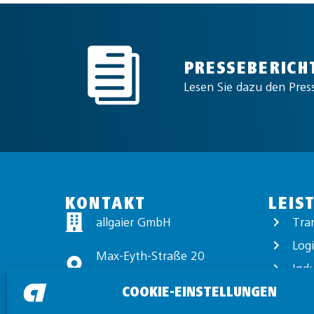
PRESSEBERICH
Lesen Sie dazu den Pres
KONTAKT
LEIS
allgaier GmbH
Tra
Logi
Max-Eyth-Straße 20
Ind
89231 Neu-Ulm
COOKIE-EINSTELLUNGEN
Exp
+49 731 97440-0