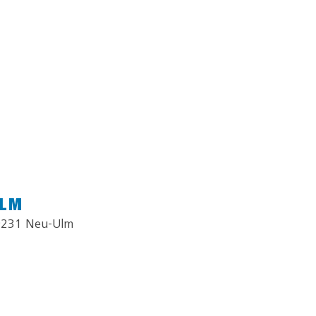
ULM
9231 Neu-Ulm