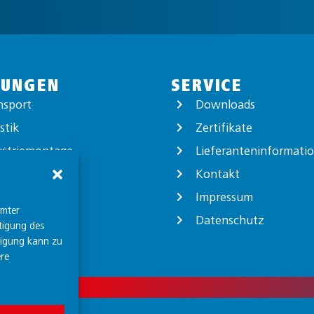
TUNGEN
SERVICE
nsport
Downloads
stik
Zertifikate
ustriemontage
Lieferanteninformati
ortverpackung
Kontakt
logistik
Impressum
mmter
Datenschutz
tigung des
ligung kann zu
re