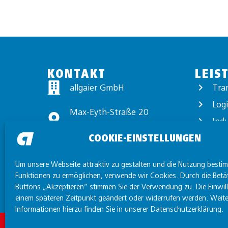
KONTAKT
LEIS
allgaier GmbH
Tra
Logi
Max-Eyth-Straße 20
Ind
89231 Neu-Ulm
COOKIE-EINSTELLUNGEN
Exp
+49 731 97440-0
Wert
Um unsere Webseite attraktiv zu gestalten und die Nutzung besti
info@allgaier.com
Funktionen zu ermöglichen, verwende wir Cookies. Durch die Betä
Buttons „Akzeptieren“ stimmen Sie der Verwendung zu. Die Einwil
einem späteren Zeitpunkt geändert oder widerrufen werden. Weite
Informationen hierzu finden Sie in unserer Datenschutzerklärung.