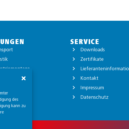
TUNGEN
SERVICE
nsport
Downloads
stik
Zertifikate
ustriemontage
Lieferanteninformati
ortverpackung
Kontakt
logistik
Impressum
mmter
Datenschutz
tigung des
ligung kann zu
re