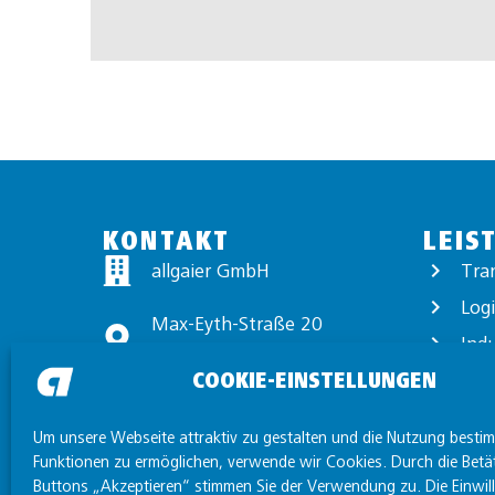
KONTAKT
LEIS
allgaier GmbH
Tra
Logi
Max-Eyth-Straße 20
Ind
89231 Neu-Ulm
COOKIE-EINSTELLUNGEN
Exp
+49 731 97440-0
Wert
Um unsere Webseite attraktiv zu gestalten und die Nutzung besti
info@allgaier.com
Funktionen zu ermöglichen, verwende wir Cookies. Durch die Betä
Buttons „Akzeptieren“ stimmen Sie der Verwendung zu. Die Einwil