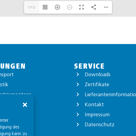
1/12
TUNGEN
SERVICE
nsport
Downloads
stik
Zertifikate
ustriemontage
Lieferanteninformati
ortverpackung
Kontakt
logistik
Impressum
mmter
Datenschutz
tigung des
ligung kann zu