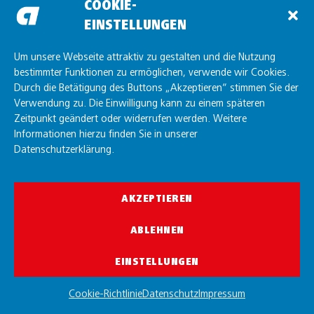
COOKIE-
EINSTELLUNGEN
Um unsere Webseite attraktiv zu gestalten und die Nutzung
bestimmter Funktionen zu ermöglichen, verwende wir Cookies.
Durch die Betätigung des Buttons „Akzeptieren“ stimmen Sie der
Verwendung zu. Die Einwilligung kann zu einem späteren
Zeitpunkt geändert oder widerrufen werden. Weitere
Informationen hierzu finden Sie in unserer
Datenschutzerklärung.
AKZEPTIEREN
ABLEHNEN
EINSTELLUNGEN
Cookie-Richtlinie
Datenschutz
Impressum